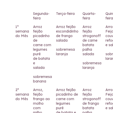
Segunda-
Terça-feira
Quarta-
Quin
feira
feira
feira
1ª
Arroz
Arroz feijão
Arroz
Arro
semana
feijão
escondidinho
feijão
Feij
do Mês
picadinho
de frango
strogonoff
cou
de
salada
de carne
ref
carne com
batata
e sa
legumes
sobremesa
palha
purê
laranja
salada
sob
de batata
lara
e
sobremesa
salada
laranja
sobremesa
banana
2ª
Arroz,
Arroz feijão
Arroz
Arro
semana
feijão
picadinho de
feijão
Feij
do Mês
frango ao
carne com
strogonoff
cou
molho
legumes
de frango
ref
com
purê
batata
e sa
milho
de batata e
palha